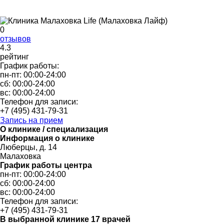
0
отзывов
4.3
рейтинг
График работы:
пн-пт:
00:00-24:00
сб:
00:00-24:00
вс:
00:00-24:00
Телефон для записи:
+7 (495) 431-79-31
Запись на прием
О клинике / специализация
Информация о клинике
Люберцы, д. 14
Малаховка
График работы центра
пн-пт:
00:00-24:00
сб:
00:00-24:00
вс:
00:00-24:00
Телефон для записи:
+7 (495) 431-79-31
В выбранной клинике
17 врачей