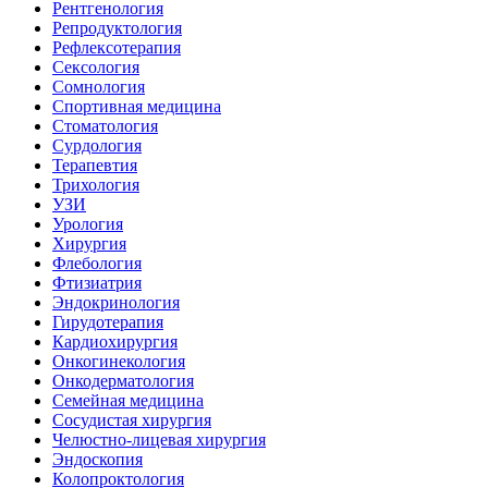
Рентгенология
Репродуктология
Рефлексотерапия
Сексология
Сомнология
Спортивная медицина
Стоматология
Сурдология
Терапевтия
Трихология
УЗИ
Урология
Хирургия
Флебология
Фтизиатрия
Эндокринология
Гирудотерапия
Кардиохирургия
Онкогинекология
Онкодерматология
Семейная медицина
Сосудистая хирургия
Челюстно-лицевая хирургия
Эндоскопия
Колопроктология