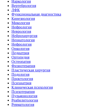
Наркология
Вертебрология
ЛФК
Функциональная диагностика
Кинезиология
Микология
Нефрология
Неврология
Нейрохирургия
Неонатология
Нефрология
Онкология
Педиатрия
Ортопедия
Остеопатия
Физиотерапия
Пластическая хирургия
Подология
Проктология
Психиатрия
Клиническая психология
Психотерапия
Пульмонология
Реабилитология
Ревматология