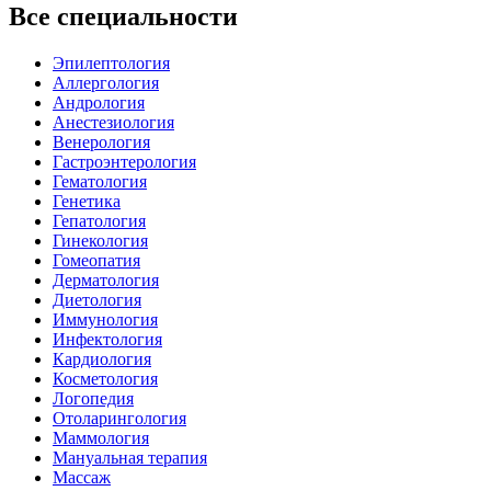
Все специальности
Эпилептология
Аллергология
Андрология
Анестезиология
Венерология
Гастроэнтерология
Гематология
Генетика
Гепатология
Гинекология
Гомеопатия
Дерматология
Диетология
Иммунология
Инфектология
Кардиология
Косметология
Логопедия
Отоларингология
Маммология
Мануальная терапия
Массаж