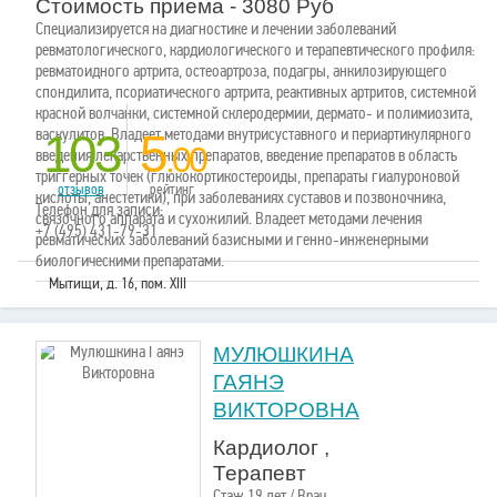
Стоимость приема - 3080 Руб
Специализируется на диагностике и лечении заболеваний
ревматологического, кардиологического и терапевтического профиля:
ревматоидного артрита, остеоартроза, подагры, анкилозирующего
спондилита, псориатического артрита, реактивных артритов, системной
красной волчанки, системной склеродермии, дермато- и полимиозита,
васкулитов. Владеет методами внутрисуставного и периартикулярного
103
5
.00
введения лекарственных препаратов, введение препаратов в область
триггерных точек (глюкокортикостероиды, препараты гиалуроновой
отзывов
рейтинг
кислоты, анестетики), при заболеваниях суставов и позвоночника,
Телефон для записи:
связочного аппарата и сухожилий. Владеет методами лечения
+7 (495) 431-79-31
ревматических заболеваний базисными и генно-инженерными
биологическими препаратами.
Мытищи, д. 16, пом. XIII
МУЛЮШКИНА
ГАЯНЭ
ВИКТОРОВНА
Кардиолог ,
Терапевт
Стаж 19 лет / Врач