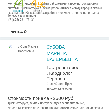
74
4
.90
желудочно-кишечного тракта, заболевания сердечно-сосудистой
системы. Диагностирует, лечит, разрабатывает методы профилактики
отзывов
рейтинг
всех патологий, касающихся работы желудочно-кишечного тракта.
Телефон для записи:
+7 (495) 431-79-31
Химки, д. 25
ЗУБОВА
МАРИНА
ВАЛЕРЬЕВНА
Гастроэнтеролог
, Кардиолог ,
Терапевт
Стаж 40 лет / Врач
высшей категории
Стоимость приема - 2500 Руб
Диагностирует, лечит и предупреждает воспалительные,
метаболические и дегенеративно-дисторофические патологии сердца,