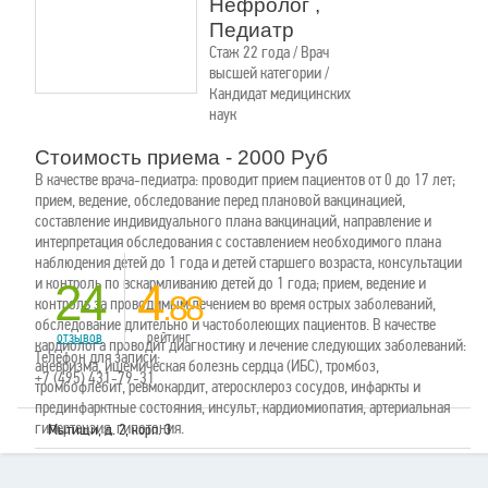
Нефролог ,
Педиатр
Стаж 22 года / Врач
высшей категории /
Кандидат медицинских
наук
Стоимость приема - 2000 Руб
В качестве врача-педиатра: проводит прием пациентов от 0 до 17 лет;
прием, ведение, обследование перед плановой вакцинацией,
составление индивидуального плана вакцинаций, направление и
интерпретация обследования с составлением необходимого плана
наблюдения детей до 1 года и детей старшего возраста, консультации
и контроль по вскармливанию детей до 1 года; прием, ведение и
24
4
.88
контроль за проводимым лечением во время острых заболеваний,
обследование длительно и частоболеющих пациентов. В качестве
отзывов
рейтинг
кардиолога проводит диагностику и лечение следующих заболеваний:
Телефон для записи:
аневризма, ишемическая болезнь сердца (ИБС), тромбоз,
+7 (495) 431-79-31
тромбофлебит, ревмокардит, атеросклероз сосудов, инфаркты и
прединфарктные состояния, инсульт, кардиомиопатия, артериальная
гипертензия, гипотония.
Мытищи, д. 2, корп. 3