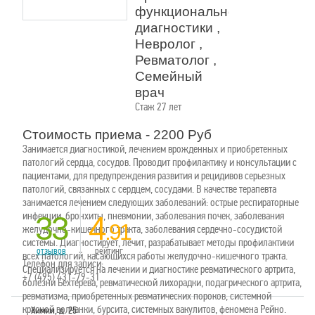
функциональной
диагностики ,
Невролог ,
Ревматолог ,
Семейный
врач
Стаж 27 лет
Стоимость приема - 2200 Руб
Занимается диагностикой, лечением врожденных и приобретенных
патологий сердца, сосудов. Проводит профилактику и консультации с
пациентами, для предупреждения развития и рецидивов серьезных
патологий, связанных с сердцем, сосудами. В качестве терапевта
занимается лечением следующих заболеваний: острые респираторные
инфекции, бронхиты, пневмонии, заболевания почек, заболевания
33
4
.91
желудочно-кишечного тракта, заболевания сердечно-сосудистой
системы. Диагностирует, лечит, разрабатывает методы профилактики
отзывов
рейтинг
всех патологий, касающихся работы желудочно-кишечного тракта.
Телефон для записи:
Специализируется на лечении и диагностике ревматического артрита,
+7 (495) 431-79-31
болезни Бехтерева, ревматической лихорадки, подагрического артрита,
ревматизма, приобретенных ревматических пороков, системной
красной волчанки, бурсита, системных вакулитов, феномена Рейно.
Химки, д. 25