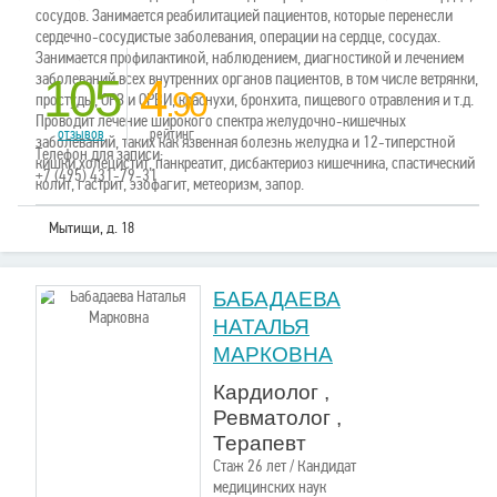
сосудов. Занимается реабилитацией пациентов, которые перенесли
сердечно-сосудистые заболевания, операции на сердце, сосудах.
Занимается профилактикой, наблюдением, диагностикой и лечением
заболеваний всех внутренних органов пациентов, в том числе ветрянки,
105
4
.90
простуды, ОРЗ и ОРВИ, краснухи, бронхита, пищевого отравления и т.д.
Проводит лечение широкого спектра желудочно-кишечных
отзывов
рейтинг
заболеваний, таких как язвенная болезнь желудка и 12-типерстной
Телефон для записи:
кишки,холецистит, панкреатит, дисбактериоз кишечника, спастический
+7 (495) 431-79-31
колит, гастрит, эзофагит, метеоризм, запор.
Мытищи, д. 18
БАБАДАЕВА
НАТАЛЬЯ
МАРКОВНА
Кардиолог ,
Ревматолог ,
Терапевт
Стаж 26 лет / Кандидат
медицинских наук