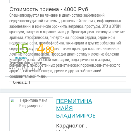
Стоимость приема - 4000 Руб
Специализируется на лечении и диагностике заболеваний
сердечнососудистой системы, дыхательной системы, инфекционных
заболеваний, в том числе бронхита, ветрянки, простуды, ОРЗ и ОРВИ,
краснухи, пищевого отравления и др. Проводит диагностику и лечение
аритмии, атеросклероза, гипертонии, пороков сердца, сердечной
недостаточности, тромбофлебита, тахикардии и других заболеваний
15
4
.89
сердечно-сосудистой системы. Также проводит восстановительное
лечение после инфаркта. Проводит диагностику и лечение болезни
отзывов
рейтинг
Бехтерева, ревматической лихорадки, подагрического артрита,
Телефон для записи:
ревматизма, приобретенных ревматических пороков,ревматического
+7 (495) 431-79-31
артрита, системной склеродермии и других заболеваний
соединительной ткани.
Химки, д. 1
ПЕРМИТИНА
МАЙЯ
ВЛАДИМИРОВНА
Кардиолог ,