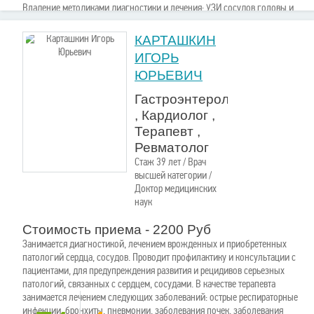
Владение методиками диагностики и лечения: УЗИ сосудов головы и
шеи, ЭЭГ, РЭГ, ЭХО-ЭС, РВГ (реовазография) верхних и нижних
конечностей, ЭКГ, функция внешнего дыхания.
КАРТАШКИН
ИГОРЬ
ЮРЬЕВИЧ
Гастроэнтеролог
, Кардиолог ,
Терапевт ,
Ревматолог
Стаж 39 лет / Врач
высшей категории /
Доктор медицинских
наук
Стоимость приема - 2200 Руб
Занимается диагностикой, лечением врожденных и приобретенных
патологий сердца, сосудов. Проводит профилактику и консультации с
пациентами, для предупреждения развития и рецидивов серьезных
патологий, связанных с сердцем, сосудами. В качестве терапевта
занимается лечением следующих заболеваний: острые респираторные
инфекции, бронхиты, пневмонии, заболевания почек, заболевания