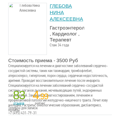
ГЛЕБОВА
НИНА
АЛЕКСЕЕВНА
Гастроэнтеролог
, Кардиолог ,
Терапевт
Стаж 34 года
Стоимость приема - 3500 Руб
Специализируется на лечении и диагностике заболеваний сердечно-
сосудистой системы, таких как тахикардия, тромбофлебит,
атеросклероз, гипертония, порок сердца, сердечная недостаточность,
аритмия. Проводит восстановительное лечение после инфаркта.
Специализируется на лечении заболеваний сердечно-сосудистой
системы, органов дыхания, мочевыводящих путей, эндокринных
83
4
.99
заболеваний. Занимается диагностированием, лечением и
профилактикой патологий желудочно-кишечного тракта. Лечит язву
отзывов
рейтинг
желудка, гастриты, онкологические образования, дисбактериоз,
Телефон для записи:
полипы.
+7 (495) 431-79-31