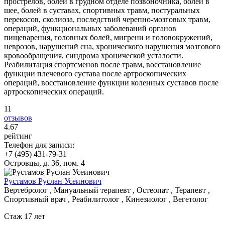
прострелов, болей в грудном отделе позвоночника, болей в
шее, болей в суставах, спортивных травм, постуральных
перекосов, сколиоза, последствий черепно-мозговых травм,
операций, функциональных заболеваний органов
пищеварения, головных болей, мигрени и головокружений,
неврозов, нарушений сна, хронического нарушения мозгового
кровообращения, синдрома хронической усталости.
Реабилитация спортсменов после травм, восстановление
функции плечевого сустава после артроскопических
операций, восстановление функции коленных суставов после
артроскопических операций.
11
отзывов
4
.67
рейтинг
Телефон для записи:
+7 (495) 431-79-31
Островцы, д. 36, пом. 4
Рустамов Руслан Усеинович
Вертебролог , Мануальный терапевт , Остеопат , Терапевт ,
Спортивный врач , Реабилитолог , Кинезиолог , Вегетолог
Стаж 17 лет