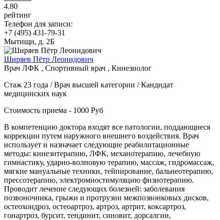
4
.80
рейтинг
Телефон для записи:
+7 (495) 431-79-31
Мытищи, д. 2Б
Ширяев Пётр Леонидович
Врач ЛФК , Спортивный врач , Кинезиолог
Стаж 23 года / Врач высшей категории / Кандидат
медицинских наук
Стоимость приема - 1000 Руб
В компетенцию доктора входят все патологии, поддающиеся
коррекции путем наружного внешнего воздействия. Врач
использует и назначает следующие реабилитационные
методы: кинезитерапию, ЛФК, механотерапию, лечебную
гимнастику, ударно-волновую терапию, массаж, гидромассаж,
мягкие мануальные техники, тейпирование, бальнеотерапию,
прессотерапию, электромиостимуляцию физиотерапию.
Проводит лечение следующих болезней: заболевания
позвоночника, грыжи и протрузии межпозвонковых дисков,
остеохондроз, остеоартроз, артроз, артрит, коксартроз,
гонартроз, бурсит, тендинит, синовит, дорсалгии,