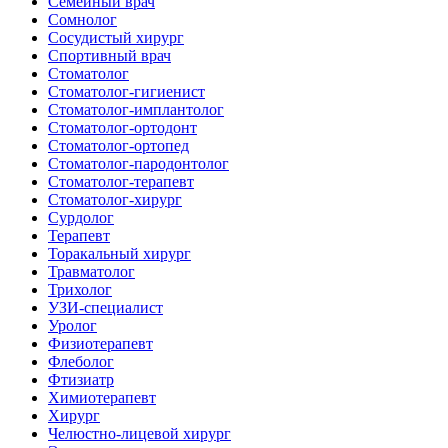
Семейный врач
Сомнолог
Сосудистый хирург
Спортивный врач
Стоматолог
Стоматолог-гигиенист
Стоматолог-имплантолог
Стоматолог-ортодонт
Стоматолог-ортопед
Стоматолог-пародонтолог
Стоматолог-терапевт
Стоматолог-хирург
Сурдолог
Терапевт
Торакальный хирург
Травматолог
Трихолог
УЗИ-специалист
Уролог
Физиотерапевт
Флеболог
Фтизиатр
Химиотерапевт
Хирург
Челюстно-лицевой хирург