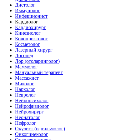
Диетолог
Иммунолог
Инфекционист
Кардиолог
Кардиохирург
Кинезиолог
Колопроктолог
Косметолог
Лазерный хирург
Логопед
Лор (отоларинголог)
Маммолог
Мануальный терапевт
Массажист
Миколог
Нарколог
Невролог
Нейропсихолог
Нейрофизиолог
Нейрохирург
Неонатолог
Нефролог
Окулист (офтальмолог)
Онкогинеколог
Онкодерматолог