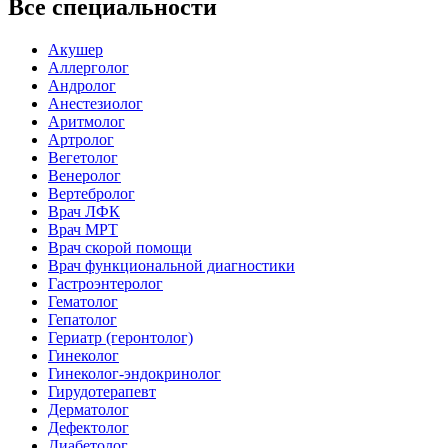
Все специальности
Акушер
Аллерголог
Андролог
Анестезиолог
Аритмолог
Артролог
Вегетолог
Венеролог
Вертебролог
Врач ЛФК
Врач МРТ
Врач скорой помощи
Врач функциональной диагностики
Гастроэнтеролог
Гематолог
Гепатолог
Гериатр (геронтолог)
Гинеколог
Гинеколог-эндокринолог
Гирудотерапевт
Дерматолог
Дефектолог
Диабетолог