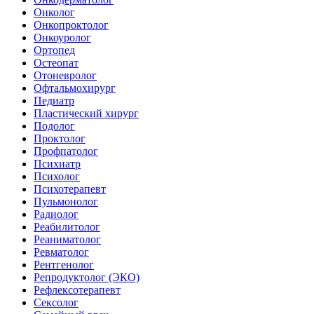
Онколог
Онкопроктолог
Онкоуролог
Ортопед
Остеопат
Отоневролог
Офтальмохирург
Педиатр
Пластический хирург
Подолог
Проктолог
Профпатолог
Психиатр
Психолог
Психотерапевт
Пульмонолог
Радиолог
Реабилитолог
Реаниматолог
Ревматолог
Рентгенолог
Репродуктолог (ЭКО)
Рефлексотерапевт
Сексолог