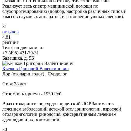
вызванных потенциалов и отоакустической эмиссии.
Реализует весь спектр медицинской помощи по
слухопротезированию (подбор, настройка различных типов и
классов слуховых аппаратов, изготовление ушных слепков).
31
отзывов
4
.81
рейтинг
Телефон для записи:
+7 (495) 431-79-31
Балашиха, д. 5Б
Кычков Григорий Валентинович
Лор (отоларинголог) , Сурдолог
Стаж 28 лет
Стоимость приема - 1950 Руб
Врач отоларинголог, сурдолог, детский ЛОР.Занимается
лечением заболеваний детской отоларингологии, взрослой
отоларингологии-ринология, консервативным лечением
аденоидов и их осложнений.
80