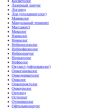
Косметолог
Лазерный хирург
Логопед
Лор (отоларинголог)
Маммолог
Мануальный терапевт
Массажист
Миколог
Нарколог
Невролог
Нейропсихолог
Нейрофизиолог
Нейрохирург
Неонатолог
Нефролог
Окулист (офтальмолог)
Онкогинеколог
Онкодерматолог
Онколог
Онкопроктолог
Онкоуролог
Ортопед
Остеопат
Отоневролог
Офтальмохирург