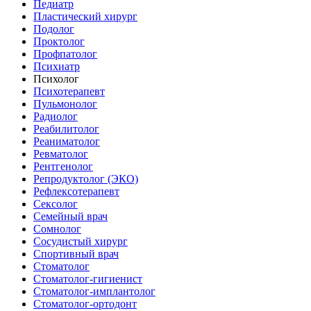
Педиатр
Пластический хирург
Подолог
Проктолог
Профпатолог
Психиатр
Психолог
Психотерапевт
Пульмонолог
Радиолог
Реабилитолог
Реаниматолог
Ревматолог
Рентгенолог
Репродуктолог (ЭКО)
Рефлексотерапевт
Сексолог
Семейный врач
Сомнолог
Сосудистый хирург
Спортивный врач
Стоматолог
Стоматолог-гигиенист
Стоматолог-имплантолог
Стоматолог-ортодонт