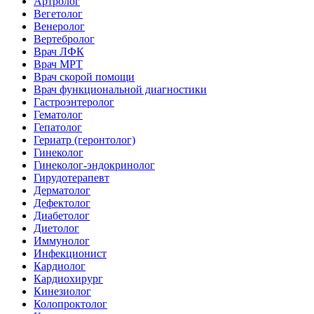
Артролог
Вегетолог
Венеролог
Вертебролог
Врач ЛФК
Врач МРТ
Врач скорой помощи
Врач функциональной диагностики
Гастроэнтеролог
Гематолог
Гепатолог
Гериатр (геронтолог)
Гинеколог
Гинеколог-эндокринолог
Гирудотерапевт
Дерматолог
Дефектолог
Диабетолог
Диетолог
Иммунолог
Инфекционист
Кардиолог
Кардиохирург
Кинезиолог
Колопроктолог